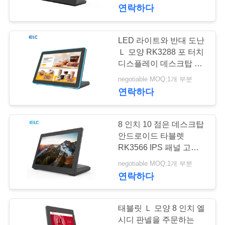
관
연락하다
하
여
LED 라이트와 반대 도난
16
Ｌ 모양 RK3288 포 터치
디스플레이 데스크탑 안
스마트 티비
공
드로이드 타블렛
negotiable MOQ:1개 부분
연락하다
장
투
8 인치 10 점은 데스크탑
어
안드로이드 타블렛
RK3566 IPS 패널 고객
85
피드백을 접촉합니다
negotiable MOQ:1개 부분
터치 스크린 사이니
품
연락하다
질
지
관
태블릿 Ｌ 모양 8 인치 엘
시디 판넬을 주문하는