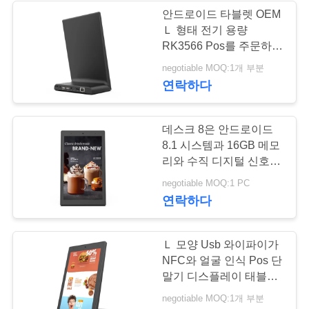
안드로이드 타블렛 OEM
Ｌ 형태 전기 용량
1
따
RK3566 Pos를 주문하는
레스토랑
옴
negotiable MOQ:1개 부분
이중 화면 표지판
연락하다
표
를
데스크 8은 안드로이드
8.1 시스템과 16GB 메모
요
리와 수직 디지털 신호로
구
조금씩 움직입니다
20
negotiable MOQ:1 PC
연락하다
하
디지털 달력
십
Ｌ 모양 Usb 와이파이가
시
NFC와 얼굴 인식 Pos 단
말기 디스플레이 태블릿
오
PC를 주문합니다
negotiable MOQ:1개 부분