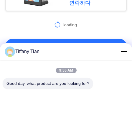
연락하다
6
사
이
loading...
스마트 홈 태블릿
트
연락처!
맵
Tiffany Tian
개
모든
9:55 AM
인
Good day, what product are you looking for?
레스토랑 디스플레이
정
디지털 사이니지
솔루션
보
스마트 티비
터치 스크린 사이니지
정
책
엣지 라이트 태블릿
의료용 태블릿 PC