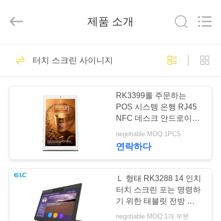
체.
Copyright
©
제품 소개
2020
-
2026
Shenzhen
Electron
가
246
Technology
Co.,
터치 스크린 사이니지
Ltd..
All
정
Rights
디지털 사이니지
Reserved.
RK3399를 주문하는
제
POS 시스템 은행 RJ45
NFC 데스크 안드로이드
품
10 식당 태블릿
negotiable MOQ:1PCS
연락하다
28
저
레스토랑 디스플레
희
Ｌ 형태 RK3288 14 인치
터치 스크린 포는 명령하
이 솔루션
에
기 위한 태블릿 전방 카메
라를 강화했습니다
negotiable MOQ:1개 부분