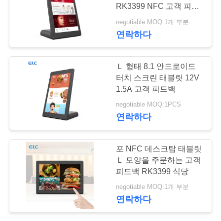
리
RK3399 NFC 고객 피드
백 식당
negotiable MOQ:1개 부분
120
연락하다
저
희
엣지 라이트 태블릿
Ｌ 형태 8.1 안드로이드
에
터치 스크린 태블릿 12V
1.5A 고객 피드백
게
negotiable MOQ:1PCS
연
연락하다
락
35
포 NFC 데스크탑 태블릿
하
Ｌ 모양을 주문하는 고객
의료용 태블릿 PC
피드백 RK3399 식당
십
negotiable MOQ:1개 부분
시
연락하다
오