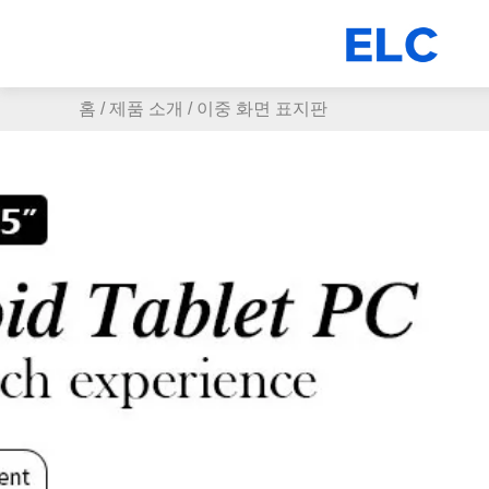
홈
/
제품 소개
/
이중 화면 표지판