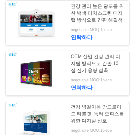
건강 관리 높은 광도를 위
한 백색 터치스크린 디지
따
털 방식으로 간판 해결책
옴
negotiable MOQ:1piece
연락하다
표
를
OEM 산업 건강 관리 디
지털 방식으로 간판 10
요
점 전기 용량 접촉
구
negotiable MOQ:1piece
연락하다
하
십
건강 벽걸이용 안드로이
시
드 타블렛, 독터 오피스를
위한 디지털 신호
오
negotiable MOQ:1piece