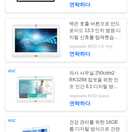
관
연락하다
하
여
벽은 호출 버튼으로 안드
로이드 13.3 인치 병원 디
지털 신호를 탑재했습니
공
다
negotiable MOQ:1개 부분
연락하다
장
투
의사 사무실 250cdm2
어
RK3288 칩셋을 위한 인
조 인간 8.1 디지털 방식
으로 간판
negotiable MOQ:1piece
품
연락하다
질
관
건강 관리를 위한 16GB
롬 디지털 방식으로 간판