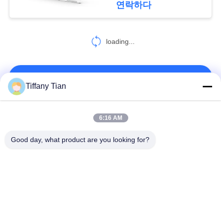
연락하다
사
이
loading...
트
연락처!
맵
Tiffany Tian
개
모든
6:16 AM
인
Good day, what product are you looking for?
레스토랑 디스플레이
정
디지털 사이니지
솔루션
보
스마트 티비
터치 스크린 사이니지
정
책
엣지 라이트 태블릿
의료용 태블릿 PC