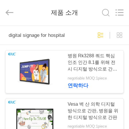
체.
Copyright
©
제품 소개
2020
-
2026
Shenzhen
Electron
가
Technology
Co.,
digital signage for hospital
Ltd..
All
정
Rights
Reserved.
병원 Rk3288 쿼드 핵심
제
인조 인간 8.1를 위해 전
시 디지털 방식으로 간판
품
광고
negotiable MOQ:1piece
연락하다
저
희
Vesa 벽 산 의학 디지털
방식으로 간판, 병원을 위
에
한 디지털 방식으로 간판
negotiable MOQ:1piece