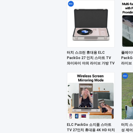
터치 스크린 휴대용 ELC
플레이어
PackGo 27 인치 스마트 TV
Pack
와이파이 야외 라이브 가방 TV
라이브 
용
ELC PackGo 소지품 스마트
터치 스크
TV 27인치 휴대용 4K HD 터치
성 제어