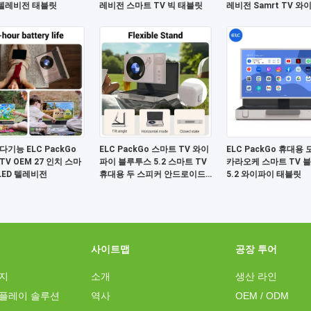
 텔레비전 태블릿
레비전 스마트 TV 빅 태블릿
레비전 Samrt TV 와
블릿
다기능 ELC PackGo
ELC PackGo 스마트 TV 와이
ELC PackGo 휴대용
TV OEM 27 인치 스마
파이 블루투스 5.2 스마트 TV
카라오케 스마트 TV 
 LED 텔레비전
휴대용 두 스피커 안드로이드
5.2 와이파이 태블릿
태블릿
사이트맵
공장 투어
지
소개
생산 라인
플레이 솔루션
역사
OEM / ODM