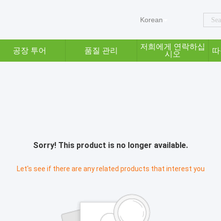
Korean
저희에게 연락하십
공장 투어
품질 관리
따
시오
Sorry! This product is no longer available.
Let's see if there are any related products that interest you