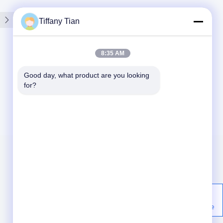
Tiffany Tian
8:35 AM
Good day, what product are you looking 
for?
문의하기
소식
86-755-2916-1269
2개, Yingfeng 공업 지대 건축,
케이스
Tantou 공동체, Songgang 거리,
개인 정보 정책
Bao'an, 심천, 중국