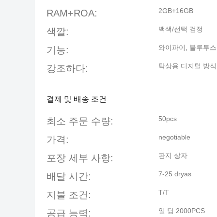
2GB+16GB
RAM+ROA:
백색/선택 검정
색깔:
와이파이, 블루투스, 
기능:
탁상용 디지털 방식
강조하다:
결제 및 배송 조건
50pcs
최소 주문 수량:
negotiable
가격:
판지 상자
포장 세부 사항:
7-25 dryas
배달 시간:
T/T
지불 조건:
일 당 2000PCS
공급 능력: