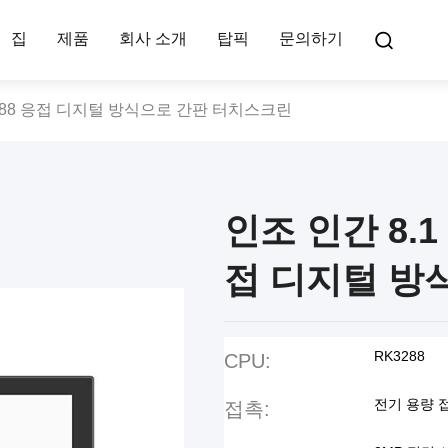
집
제품
회사 소개
탑픽
문의하기
K3288 응접 디지털 방식으로 간판 터치스크린
인조 인간 8.1
접 디지털 방
RK3288
CPU:
전기 용량 접
접촉: