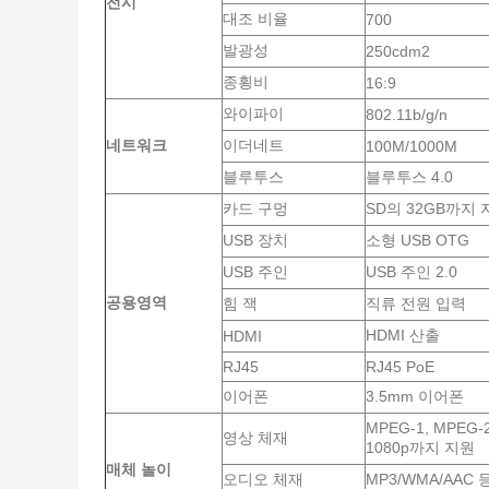
전시
대조 비율
700
발광성
250cdm2
종횡비
16:9
와이파이
802.11b/g/n
네트워크
이더네트
100M/1000M
블루투스
블루투스 4.0
카드 구멍
SD의 32GB까지 
USB 장치
소형 USB OTG
USB 주인
USB 주인 2.0
공용영역
힘 잭
직류 전원 입력
HDMI 산출
HDMI
RJ45
RJ45 PoE
이어폰
3.5mm 이어폰
MPEG-1, MPEG-2,
영상 체재
1080p까지 지원
매체 놀이
오디오 체재
MP3/WMA/AAC 