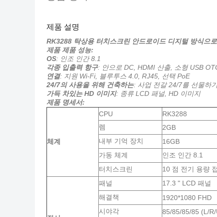
제품 설명
RK3288 탁상용 터치스크린 안드로이드 디지털 방식으로 1
제품 제품 성능:
OS
: 인조 인간 8.1
각종 입출력 항구
: 안으로 DC, HDMI 산출, 소형 USB OTG
연결
: 지원 Wi-Fi, 블루투스 4.0, RJ45, 선택 PoE
24/7의 사용을 위해 건축하는
: 사업 전갈 24/7를 선물
가득 차있는 HD 이미지
: 종류 LCD 패널, HD 이미지
제품 명세서:
CPU
RK3288
렘
2GB
내부 기억 장치
체계
16GB
가동 체계
인조 인간 8.1
터치스크린
10 점 전기 용량 
패널
17.3 " LCD 패널
해결책
1920*1080 FHD
시야각
85/85/85/85 (L/R