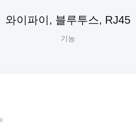
와이파이, 블루투스, RJ45
기능
점