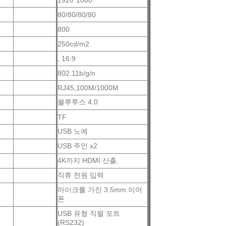
1920*1080
80/80/80/80
800
250cd/m2
, 16:9
802.11b/g/n
RJ45,100M/1000M
블루투스 4.0
TF
USB 노예
USB 주인 x2
4K까지 HDMI 산출,
직류 전원 입력
마이크를 가진 3.5mm 이어
폰
USB 유형 직렬 포트
(RS232)