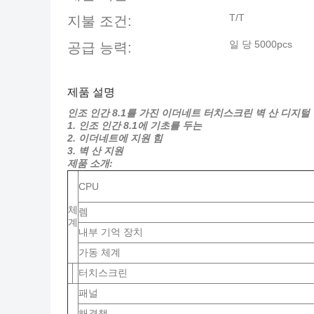
T/T
지불 조건:
일 당 5000pcs
공급 능력:
제품 설명
인조 인간 8.1를 가진 이더네트 터치스크린 벽 산 디지털 방
1.
인조 인간 8.1에 기초를 두는
2. 이더네트에 지원 힘
3. 벽 산 지원
제품 소개:
CPU
체
렘
계
내부 기억 장치
가동 체계
터치스크린
패널
해결책