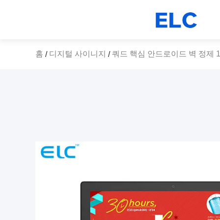
홈
디지털 사이니지
쿼드 핵심 안드로이드 벽 정제 10
/
/