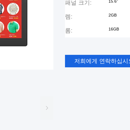
15.6”
패널 크기:
2GB
렘:
16GB
롬:
저희에게 연락하십시