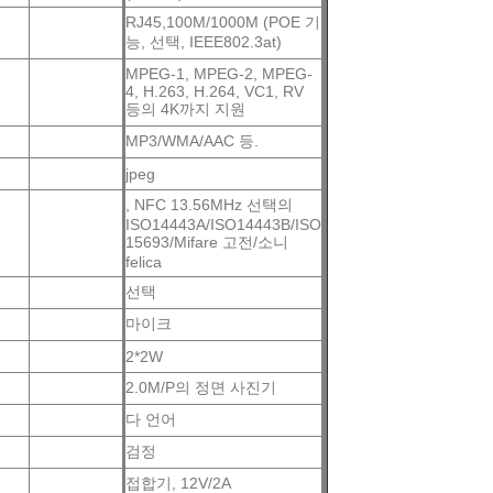
RJ45,100M/1000M (POE 기
능, 선택, IEEE802.3at)
MPEG-1, MPEG-2, MPEG-
4, H.263, H.264, VC1, RV
등의 4K까지 지원
MP3/WMA/AAC 등.
jpeg
, NFC 13.56MHz 선택의
ISO14443A/ISO14443B/ISO
15693/Mifare 고전/소니
felica
선택
마이크
2*2W
2.0M/P의 정면 사진기
다 언어
검정
접합기, 12V/2A