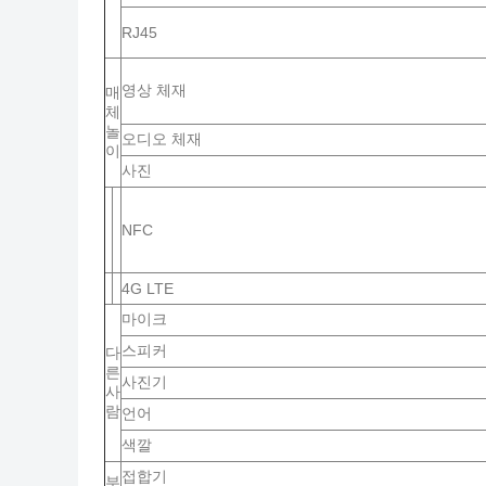
RJ45
영상 체재
매
체
놀
오디오 체재
이
사진
NFC
4G LTE
마이크
스피커
다
른
사진기
사
람
언어
색깔
접합기
부