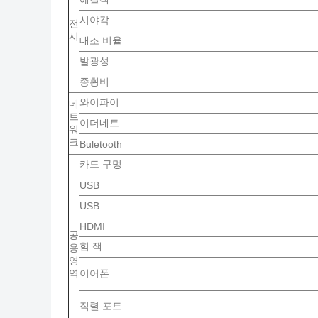
시야각
전
시
대조 비율
발광성
종횡비
와이파이
네
트
이더네트
워
크
Buletooth
카드 구멍
USB
USB
HDMI
공
힘 잭
용
영
역
이어폰
직렬 포트